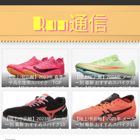
【陸上/短距離】2023年 春季
【陸上/短距離】2023年 メーカ
中高生使用スパイク TOP
ー別 最新 おすすめスパイク10
10！ 【最強のスパイクで目標
選！【最強のスパイクで目標タ
タイムへ！】
イムへ！】
【陸上/中距離】2023年 メーカ
【陸上/長距離】2023年 メーカ
ー別 最新 おすすめスパイク13
ー別 最新 おすすめスパイク11
選！【スピードを味方に！】
選！【楽に速く遠くまで！】