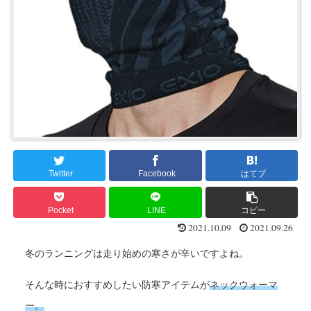
Twitter
Facebook
はてブ
Pocket
LINE
コピー
2021.10.09
2021.09.26
冬のランニングは走り始めの寒さが辛いですよね。
そ
んな時におすすめしたい防寒アイテムが
ネックウォーマ
ー。