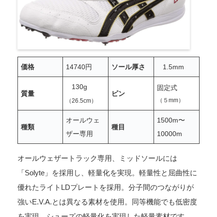
価格
14740円
ソール厚さ
1.5mm
130g
固定式
質量
ピン
（５mm）
（26.5cm）
オールウェ
1500m
〜
種類
種目
ザー専用
10000m
オールウェザートラック専用、ミッドソールには
「Solyte」を採用し、軽量化を実現。軽量性と屈曲性に
優れたライトLDプレートを採用。分子間のつながりが
強いE.V.A.とは異なる素材を使用。同等機能でも低密度
を実現。シューズの軽量化を実現した軽量素材です。