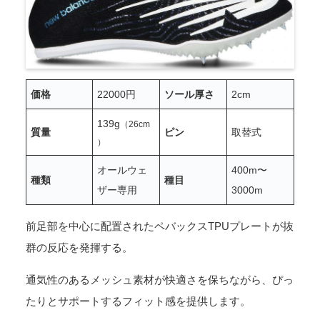
価格
22000円
ソール厚さ
2cm
139g
（26cm
質量
ピン
取替式
）
オールウェ
400m〜
種類
種目
ザー専用
3000m
前足部を中心に配置されたペバックスTPUプレートが抜
群の反応を発揮する。
通気性のあるメッシュ素材が快適さを保ちながら、ぴっ
たりとサポートするフィット感を提供します。