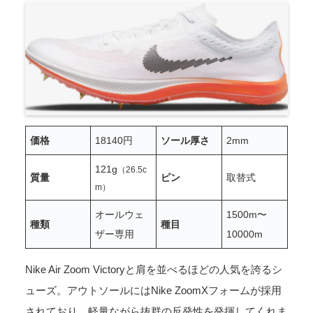
価格
18140円
ソール厚さ
2mm
121g
（26.5c
質量
ピン
取替式
m）
オールウェ
1500m〜
種類
種目
ザー専用
10000m
Nike Air Zoom Victoryと肩を並べるほどの人気を誇るシ
ューズ。アウトソールにはNike ZoomXフォームが採用
されており、軽量ながら抜群の反発性を発揮してくれま