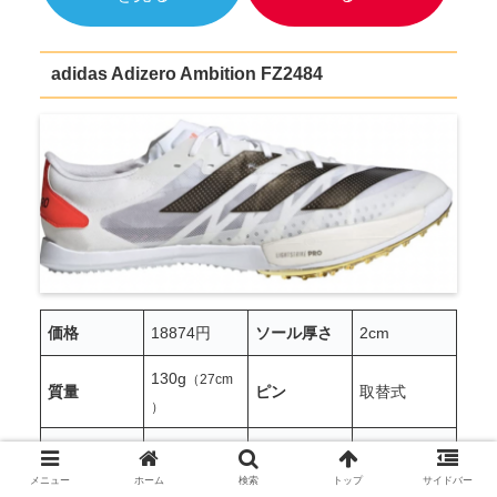
adidas Adizero Ambition FZ2484
価格
18874円
ソール厚さ
2cm
130g
（27cm
質量
ピン
取替式
）
オールウェ
800m〜
種類
種目
ザー専用
1500m
メニュー
ホーム
検索
トップ
サイドバー