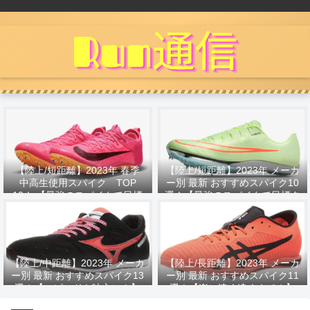
【陸上/短距離】2023年 春季
【陸上/短距離】2023年 メーカ
中高生使用スパイク TOP
ー別 最新 おすすめスパイク10
10！ 【最強のスパイクで目標
選！【最強のスパイクで目標タ
タイムへ！】
イムへ！】
【陸上/中距離】2023年 メーカ
【陸上/長距離】2023年 メーカ
ー別 最新 おすすめスパイク13
ー別 最新 おすすめスパイク11
選！【スピードを味方に！】
選！【楽に速く遠くまで！】