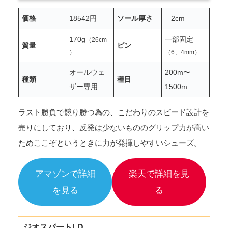
価格
18542円
ソール厚さ
2
c
m
170g
一部固定
（26cm
質量
ピン
）
（6、4mm）
オールウェ
200m〜
種類
種目
ザー専用
1500m
ラスト勝負で競り勝つ為の、こだわりのスピード設計を
売りにしており、反発は少ないもののグリップ力が高い
ためここぞというときに力が発揮しやすいシューズ。
アマゾンで詳細
楽天で詳細を見
を見る
る
ジオスパートLD