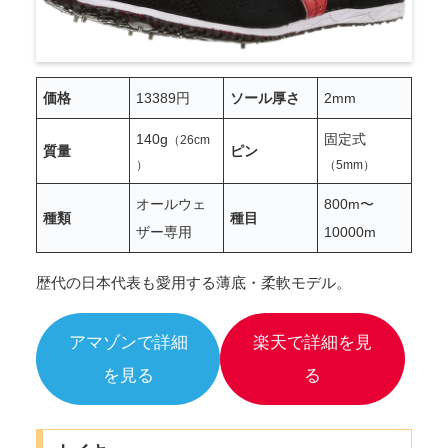
価格
13389円
ソール厚さ
2mm
1
4
0g
固定式
（26cm
質量
ピン
）
（5mm）
オールウェ
800m〜
種類
種目
ザー専用
10000m
歴代の日本代表も愛用する薄底・柔軟モデル。
アマゾンで詳細
楽天で詳細を見
を見る
る