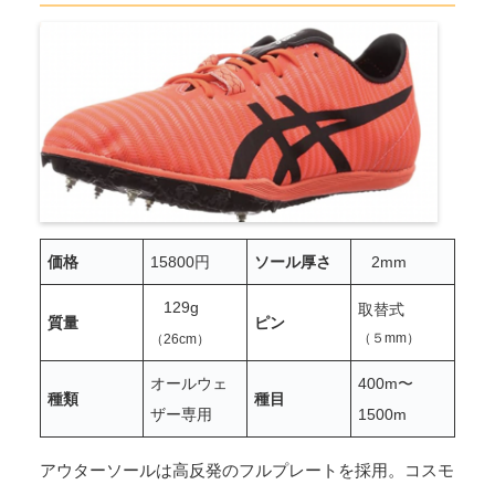
価格
15800円
ソール厚さ
2mm
129g
取替式
質量
ピン
（５mm）
（26cm）
オールウェ
400m〜
種類
種目
ザー専用
1500m
アウターソールは高反発のフルプレートを採用。コスモ