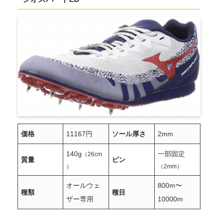
価格
11167円
ソール厚さ
2mm
1
4
0g
一部固定
（26cm
質量
ピン
）
（2mm）
オールウェ
800m〜
種類
種目
ザー専用
10000m