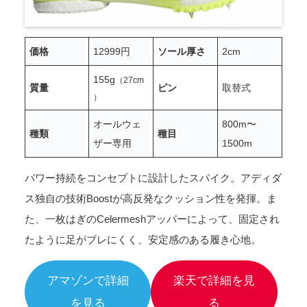
価格
12999円
ソール厚さ
2cm
155g
（27cm
質量
ピン
取替式
）
オールウェ
800m〜
種類
種目
ザー専用
1500m
パワー持続をコンセプトに設計したスパイク。アディダ
ス独自の技術Boostが高反発なクッション性を発揮。ま
た、一枚はぎのCelermeshアッパーによって、固定され
たように足がブレにくく、安定感のある履き心地。
アマゾンで詳細
楽天で詳細を見
を見る
る