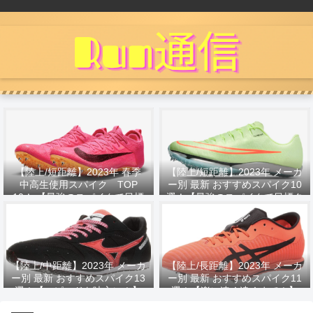
【陸上/短距離】2023年 春季
【陸上/短距離】2023年 メーカ
中高生使用スパイク TOP
ー別 最新 おすすめスパイク10
10！ 【最強のスパイクで目標
選！【最強のスパイクで目標タ
タイムへ！】
イムへ！】
【陸上/中距離】2023年 メーカ
【陸上/長距離】2023年 メーカ
ー別 最新 おすすめスパイク13
ー別 最新 おすすめスパイク11
選！【スピードを味方に！】
選！【楽に速く遠くまで！】