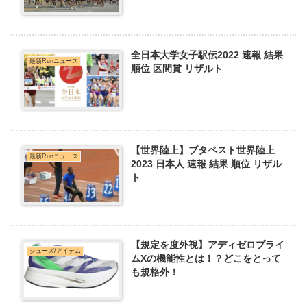
全日本大学女子駅伝2022 速報 結果
最新Runニュース
順位 区間賞 リザルト
【世界陸上】ブタペスト世界陸上
最新Runニュース
2023 日本人 速報 結果 順位 リザル
ト
【規定を度外視】アディゼロプライ
シューズ/アイテム
ムXの機能性とは！？どこをとって
も規格外！