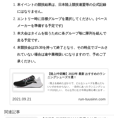
本イベントの競技結果は、日本陸上競技連盟等の公式記録
にはなりません。
エントリー時に目標グループを選択してください。
(
ペース
メーカーを準備する予定です
)
本大会はタイムを狙うために各グループ毎に隊列を組んで
走る予定です。
本競技会は
15:30
を持って終了となり、その時点でゴールさ
れていない場合は途中棄権扱いになりますので、予めご了
承ください。
【陸上/中距離】2022年 最新 おすすめのラン
ニングシューズ５選！
・陸上を始めたばかりで、どんなシューズを選んだら
いいのかわからない。 ・自分にあったランニングシュ
ーズがほしい。 そんな方にむけ今回は初心者におすす
めなランニングシューズを つ紹介していきます ラン
ニングシューズ選びで大切なポイント
2021.09.21
run-tuusinn.com
関連記事