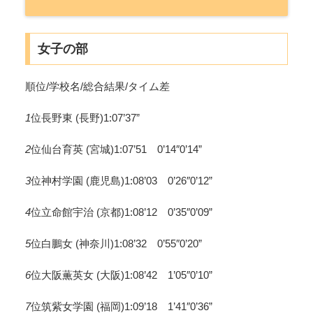
女子の部
順位/学校名/総合結果/タイム差
1
位長野東 (長野)1:07’37”
2
位仙台育英 (宮城)1:07’51 0’14″0’14”
3
位神村学園 (鹿児島)1:08’03 0’26″0’12”
4
位立命館宇治 (京都)1:08’12 0’35″0’09”
5
位白鵬女 (神奈川)1:08’32 0’55″0’20”
6
位大阪薫英女 (大阪)1:08’42 1’05″0’10”
7
位筑紫女学園 (福岡)1:09’18 1’41″0’36”