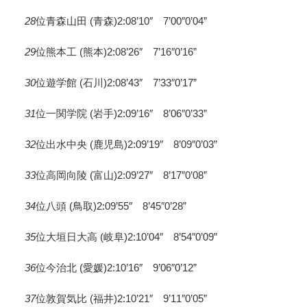
28
位青森山田 (青森)2:08’10″ 7’00″0’04”
29
位熊本工 (熊本)2:08’26″ 7’16″0’16”
30
位遊学館 (石川)2:08’43″ 7’33″0’17”
31
位一関学院 (岩手)2:09’16″ 8’06″0’33”
32
位出水中央 (鹿児島)2:09’19″ 8’09″0’03”
33
位高岡向陵 (富山)2:09’27″ 8’17″0’08”
34
位八頭 (鳥取)2:09’55″ 8’45″0’28”
35
位大垣日大高 (岐阜)2:10’04″ 8’54″0’09”
36
位今治北 (愛媛)2:10’16″ 9’06″0’12”
37
位敦賀気比 (福井)2:10’21″ 9’11″0’05”