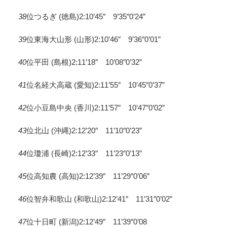
38
位つるぎ (徳島)2:10’45″ 9’35″0’24”
39
位東海大山形 (山形)2:10’46″ 9’36″0’01”
40
位平田 (島根)2:11’18″ 10’08″0’32”
41
位名経大高蔵 (愛知)2:11’55″ 10’45″0’37”
42
位小豆島中央 (香川)2:11’57″ 10’47″0’02”
43
位北山 (沖縄)2:12’20″ 11’10″0’23”
44
位瓊浦 (長崎)2:12’33″ 11’23″0’13”
45
位高知農 (高知)2:12’39″ 11’29″0’06”
46
位智弁和歌山 (和歌山)2:12’41″ 11’31″0’02”
47
位十日町 (新潟)2:12’49″ 11’39″0’08