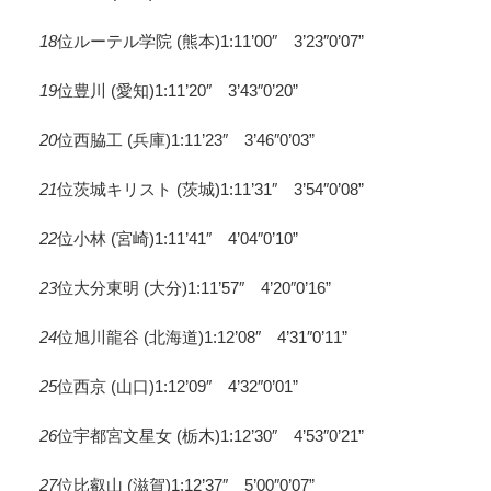
18
位ルーテル学院 (熊本)1:11’00″ 3’23″0’07”
19
位豊川 (愛知)1:11’20″ 3’43″0’20”
20
位西脇工 (兵庫)1:11’23″ 3’46″0’03”
21
位茨城キリスト (茨城)1:11’31″ 3’54″0’08”
22
位小林 (宮崎)1:11’41″ 4’04″0’10”
23
位大分東明 (大分)1:11’57″ 4’20″0’16”
24
位旭川龍谷 (北海道)1:12’08″ 4’31″0’11”
25
位西京 (山口)1:12’09″ 4’32″0’01”
26
位宇都宮文星女 (栃木)1:12’30″ 4’53″0’21”
27
位比叡山 (滋賀)1:12’37″ 5’00″0’07”