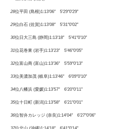
28
位平田 (島根)1:13’06″ 5’29″0’29”
29
位白石 (佐賀)1:13’08″ 5’31″0’02”
30
位日大三島 (静岡)1:13’18″ 5’41″0’10”
31
位花巻東 (岩手)1:13’23″ 5’46″0’05”
32
位富山商 (富山)1:13’36″ 5’59″0’13”
33
位美濃加茂 (岐阜)1:13’46″ 6’09″0’10”
34
位八幡浜 (愛媛)1:13’57″ 6’20″0’11”
35
位十日町 (新潟)1:13’58″ 6’21″0’01”
36
位智弁カレッジ (奈良)1:14’04″ 6’27″0’06”
37
位北山 (沖縄)1:14’18″ 6’41″0’14”