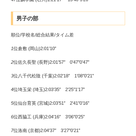
男子の部
順位/学校名/総合結果/タイム差
1
位倉敷 (岡山)2:01’10”
2
位佐久長聖 (長野)2:01’57″ 0’47″0’47”
3
位八千代松陰 (千葉)2:02’18″ 1’08″0’21”
4
位埼玉栄 (埼玉)2:03’35″ 2’25″1’17”
5
位仙台育英 (宮城)2:03’51″ 2’41″0’16”
6
位西脇工 (兵庫)2:04’16″ 3’06″0’25”
7
位洛南 (京都)2:04’37″ 3’27″0’21”