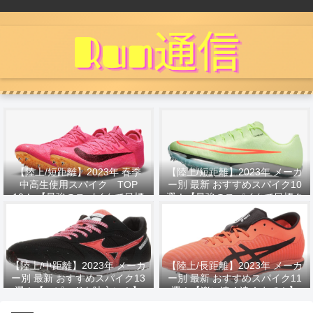
【陸上/短距離】2023年 春季
【陸上/短距離】2023年 メーカ
中高生使用スパイク TOP
ー別 最新 おすすめスパイク10
10！ 【最強のスパイクで目標
選！【最強のスパイクで目標タ
タイムへ！】
イムへ！】
【陸上/中距離】2023年 メーカ
【陸上/長距離】2023年 メーカ
ー別 最新 おすすめスパイク13
ー別 最新 おすすめスパイク11
選！【スピードを味方に！】
選！【楽に速く遠くまで！】