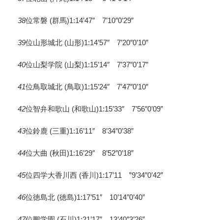
38
位常磐 (群馬)1:14’47″ 7’10″0’29”
39
位山形城北 (山形)1:14’57″ 7’20″0’10”
40
位山梨学院 (山梨)1:15’14″ 7’37″0’17”
41
位鳥取城北 (鳥取)1:15’24″ 7’47″0’10”
42
位智弁和歌山 (和歌山)1:15’33″ 7’56″0’09”
43
位鈴鹿 (三重)1:16’11″ 8’34″0’38”
44
位大曲 (秋田)1:16’29″ 8’52″0’18”
45
位四学大香川西 (香川)1:17’11 ”9’34″0’42”
46
位徳島北 (徳島)1:17’51″ 10’14″0’40”
47
位鵬学園 (石川)1:21’17″ 13’40″3’26”