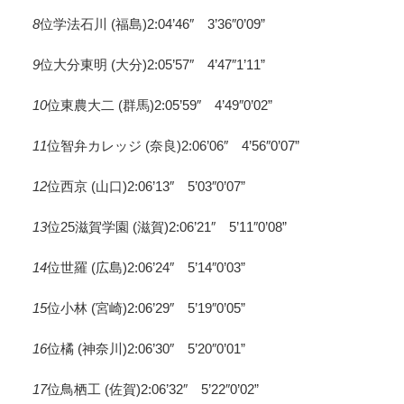
8
位学法石川 (福島)2:04’46″ 3’36″0’09”
9
位大分東明 (大分)2:05’57″ 4’47″1’11”
10
位東農大二 (群馬)2:05’59″ 4’49″0’02”
11
位智弁カレッジ (奈良)2:06’06″ 4’56″0’07”
12
位西京 (山口)2:06’13″ 5’03″0’07”
13
位25滋賀学園 (滋賀)2:06’21″ 5’11″0’08”
14
位世羅 (広島)2:06’24″ 5’14″0’03”
15
位小林 (宮崎)2:06’29″ 5’19″0’05”
16
位橘 (神奈川)2:06’30″ 5’20″0’01”
17
位鳥栖工 (佐賀)2:06’32″ 5’22″0’02”