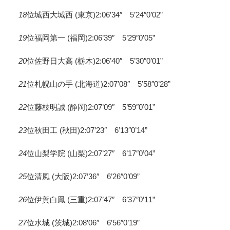
18
位城西大城西 (東京)2:06’34″ 5’24″0’02”
19
位福岡第一 (福岡)2:06’39″ 5’29″0’05”
20
位佐野日大高 (栃木)2:06’40″ 5’30″0’01”
21
位札幌山の手 (北海道)2:07’08″ 5’58″0’28”
22
位藤枝明誠 (静岡)2:07’09″ 5’59″0’01”
23
位秋田工 (秋田)2:07’23″ 6’13″0’14”
24
位山梨学院 (山梨)2:07’27″ 6’17″0’04”
25
位清風 (大阪)2:07’36″ 6’26″0’09”
26
位伊賀白鳳 (三重)2:07’47″ 6’37″0’11”
27
位水城 (茨城)2:08’06″ 6’56″0’19”