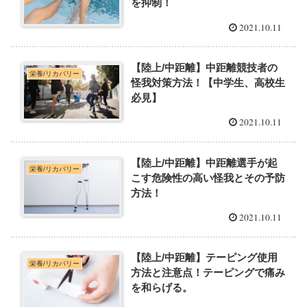
を抑制！
2021.10.11
【陸上/中距離】中距離競技者の
栄養/リカバリー
怪我対策方法！【中学生、高校生
必見】
2021.10.11
【陸上/中距離】中距離選手が起
栄養/リカバリー
こす危険性の高い怪我とその予防
方法！
2021.10.11
【陸上/中距離】テーピング使用
栄養/リカバリー
方法と注意点！テーピングで痛み
を和らげる。