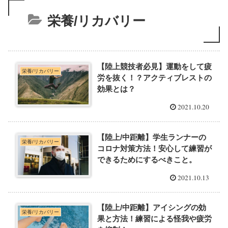
栄養/リカバリー
【陸上競技者必見】運動をして疲
栄養/リカバリー
労を抜く！？アクティブレストの
効果とは？
2021.10.20
【陸上/中距離】学生ランナーの
栄養/リカバリー
コロナ対策方法！安心して練習が
できるためにするべきこと。
2021.10.13
【陸上/中距離】アイシングの効
栄養/リカバリー
果と方法！練習による怪我や疲労