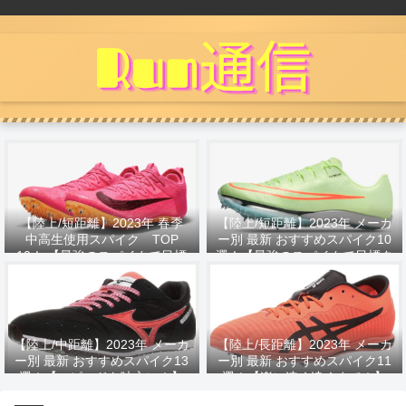
【陸上/短距離】2023年 春季
【陸上/短距離】2023年 メーカ
中高生使用スパイク TOP
ー別 最新 おすすめスパイク10
10！ 【最強のスパイクで目標
選！【最強のスパイクで目標タ
タイムへ！】
イムへ！】
【陸上/中距離】2023年 メーカ
【陸上/長距離】2023年 メーカ
ー別 最新 おすすめスパイク13
ー別 最新 おすすめスパイク11
選！【スピードを味方に！】
選！【楽に速く遠くまで！】